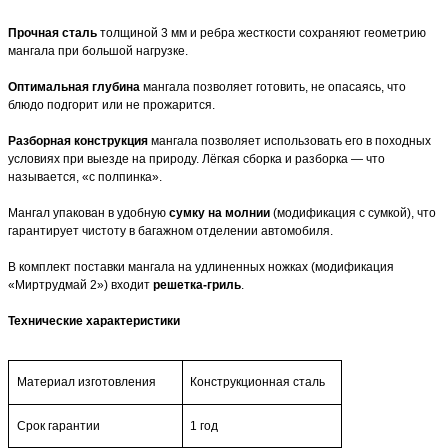
Прочная сталь
толщиной 3 мм и ребра жесткости сохраняют геометрию
мангала при большой нагрузке.
Оптимальная глубина
мангала позволяет готовить, не опасаясь, что
блюдо подгорит или не прожарится.
Разборная конструкция
мангала позволяет использовать его в походных
условиях при выезде на природу. Лёгкая сборка и разборка — что
называется, «с полпинка».
Мангал упакован в удобную
сумку на молнии
(модификация с сумкой), что
гарантирует чистоту в багажном отделении автомобиля.
В комплект поставки мангала на удлиненных ножках (модификация
«Миртрудмай 2») входит
решетка-гриль
.
Технические характеристики
Материал изготовления
Конструкционная сталь
Срок гарантии
1 год