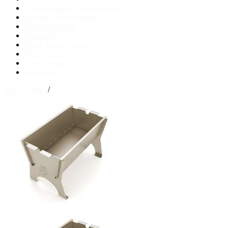
Отопительные печи Дионис
Котлы отопительные
Печи Бренеран
Дымоходы
Печи ТеплоСталь
Баки для воды
Доп. товары
Контакты
Аксессуары
/