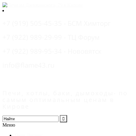
+7 (919) 505-45-35 - БСМ Химторг
+7 (922) 989-29-99 - ТЦ Форум
+7 (922) 989-95-34 - Нововятск
info@flame43.ru
Печи, котлы, баки, дымоходы- по
самым оптимальным ценам в
Кирове
Меню
Печи Дионис