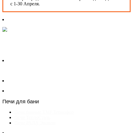
с 1-30 Апреля.
Печи для бани
Печи банные TMF Термофор
Печи ТеплоСталь
Печи РАДА Эконом