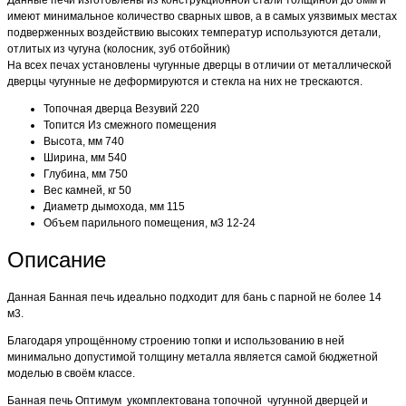
имеют минимальное количество сварных швов, а в самых уязвимых местах
подверженных воздействию высоких температур используются детали,
отлитых из чугуна (колосник, зуб отбойник)
На всех печах установлены чугунные дверцы в отличии от металлической
дверцы чугунные не деформируются и стекла на них не трескаются.
Топочная дверца
Везувий 220
Топится
Из смежного помещения
Высота, мм
740
Ширина, мм
540
Глубина, мм
750
Вес камней, кг
50
Диаметр дымохода, мм
115
Объем парильного помещения, м3
12-24
Описание
Данная Банная печь идеально подходит для бань с парной не более 14
м3.
Благодаря упрощённому строению топки и использованию в ней
минимально допустимой толщину металла является самой бюджетной
моделью в своём классе.
Банная печь Оптимум укомплектована топочной чугунной дверцей и