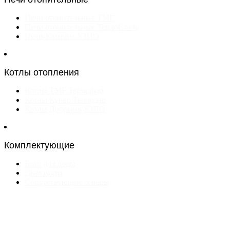
Печи отопительные TMF
Печи отопительные ТеплоСталь
Печи-Камины УЗПО
Котлы отопления
Котлы TMF Термофор
Котлы Купер Теплодар
Котлы Добрыня УЗПО
Комплектующие
Баки для воды
Дымоходы
Сопутствующие товары