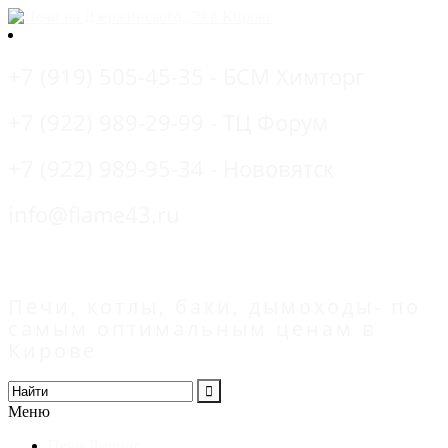
+7 (919) 505-45-35 - БСМ Химторг
+7 (922) 989-29-99 - ТЦ Форум
+7 (922) 989-95-34 - Нововятск
info@flame43.ru
Печи, котлы, баки, дымоходы- по
самым оптимальным ценам в
Кирове
Меню
Печи Дионис