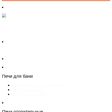
Печи для бани
Печи банные TMF Термофор
Печи ТеплоСталь
Печи РАДА Эконом
Печи отопительные