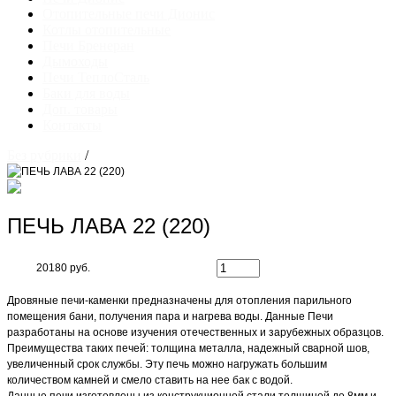
Отопительные печи Дионис
Котлы отопительные
Печи Бренеран
Дымоходы
Печи ТеплоСталь
Баки для воды
Доп. товары
Контакты
Без рубрики
/
ПЕЧЬ ЛАВА 22 (220)
20180 руб.
Дровяные печи-каменки предназначены для отопления парильного
помещения бани, получения пара и нагрева воды. Данные Печи
разработаны на основе изучения отечественных и зарубежных образцов.
Преимущества таких печей: толщина металла, надежный сварной шов,
увеличенный срок службы. Эту печь можно нагружать большим
количеством камней и смело ставить на нее бак с водой.
Данные печи изготовлены из конструкционной стали толщиной до 8мм и