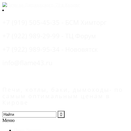
+7 (919) 505-45-35 - БСМ Химторг
+7 (922) 989-29-99 - ТЦ Форум
+7 (922) 989-95-34 - Нововятск
info@flame43.ru
Печи, котлы, баки, дымоходы- по
самым оптимальным ценам в
Кирове
Меню
Печи Дионис