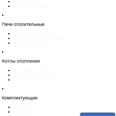
Печи ТеплоСталь
Печи РАДА Эконом
Печи отопительные
Печи отопительные TMF
Печи отопительные ТеплоСталь
Печи-Камины УЗПО
Котлы отопления
Котлы TMF Термофор
Котлы Купер Теплодар
Котлы Добрыня УЗПО
Комплектующие
Баки для воды
Дымоходы