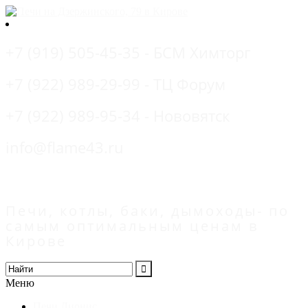
+7 (919) 505-45-35 - БСМ Химторг
+7 (922) 989-29-99 - ТЦ Форум
+7 (922) 989-95-34 - Нововятск
info@flame43.ru
Печи, котлы, баки, дымоходы- по
самым оптимальным ценам в
Кирове
Меню
Печи Дионис