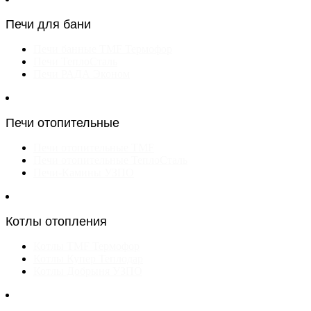
Печи для бани
Печи банные TMF Термофор
Печи ТеплоСталь
Печи РАДА Эконом
Печи отопительные
Печи отопительные TMF
Печи отопительные ТеплоСталь
Печи-Камины УЗПО
Котлы отопления
Котлы TMF Термофор
Котлы Купер Теплодар
Котлы Добрыня УЗПО