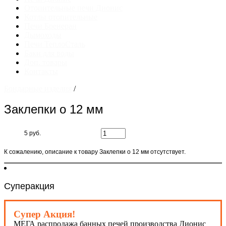
Отопительные печи Дионис
Котлы отопительные
Печи Бренеран
Дымоходы
Печи ТеплоСталь
Баки для воды
Доп. товары
Контакты
Бондарные изделия
/
Заклепки о 12 мм
5 руб.
К сожалению, описание к товару Заклепки о 12 мм отсутствует.
Суперакция
Супер Акция!
МЕГА распродажа банных печей производства Дионис