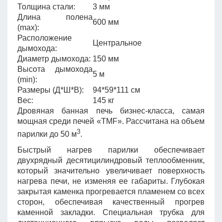
Толщина стали:
3 мм
Длина полена
600 мм
(max):
Расположение
Центральное
дымохода:
Диаметр дымохода:
150 мм
Высота дымохода
5 м
(min):
Размеры (Д*Ш*В):
94*59*111 см
Вес:
145 кг
Дровяная банная печь бизнес-класса, самая
мощная среди печей «TMF». Рассчитана на объем
3
парилки до 50 м
.
Быстрый нагрев парилки обеспечивает
двухрядный десятицилиндровый теплообменник,
который значительно увеличивает поверхность
нагрева печи, не изменяя ее габариты. Глубокая
закрытая каменка прогревается пламенем со всех
сторон, обеспечивая качественный прогрев
каменной закладки. Специальная трубка для