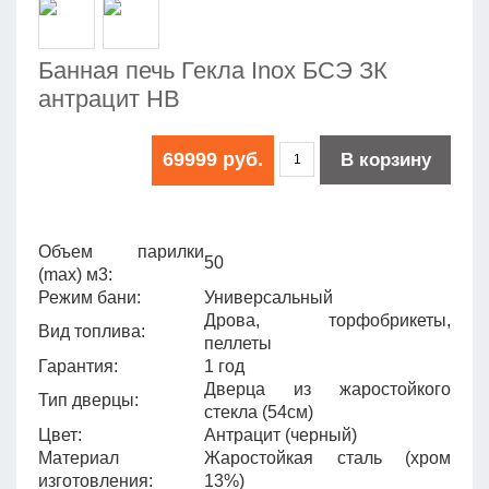
Банная печь Гекла Inox БСЭ ЗК
антрацит НВ
69999 руб.
В корзину
Объем парилки
50
(max) м3:
Режим бани:
Универсальный
Дрова, торфобрикеты,
Вид топлива:
пеллеты
Гарантия:
1 год
Дверца из жаростойкого
Тип дверцы:
стекла (54см)
Цвет:
Антрацит (черный)
Материал
Жаростойкая сталь (хром
изготовления:
13%)