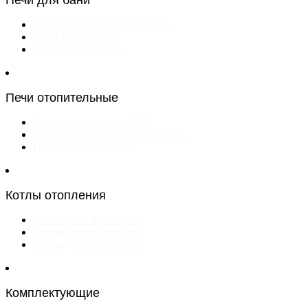
Печи банные TMF Термофор
Печи ТеплоСталь
Печи РАДА Эконом
Печи отопительные
Печи отопительные TMF
Печи отопительные ТеплоСталь
Печи-Камины УЗПО
Котлы отопления
Котлы TMF Термофор
Котлы Купер Теплодар
Котлы Добрыня УЗПО
Комплектующие