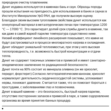
природную очистку плавлением.
Дунит издавна используется в каменках бань и саун. Образцы породы
прошли испытания на пригодность для использования в банях и саунах в
Институте Минералогии УрО РАН, где получили высокую оценку.
Благодаря своим высоким тугоплавким свойствам дунит используется как
огнеупорный материал в металлургических печах при температурах 1200
°C — 17000 °C. Это гарантирует долгий срок службы дунита в каменке, так
как даже в самой жаркой парилке температура существенно ниже.
Низкий коэффициент линейного расширения показывает, что камни не
будут растрескиваться в процессе многократного нагрева и охлаждения.
Дунит обладает уникальной теплоемкостью, при этом у него высокая
теплопроводность, т.е. возможность быстрой концентрации и отдачи
тепла.
Дунит не содержит токсичных элементов и примесей и имеет санитарно-
эпидемическое заключение по радиационной безопасности.
Дунит почти на 90% состоит из минерала оливина (он же хризолит,
перидот, форстерит).Согласно литотерапевтическим канонам, хризолит
нормализует деятельность сердечнососудистой системы, успокаивает
нервы, понижает давление. Считается также, что он помогает бороться с
простудами, с заболеваниями глаз и позвоночника.
Дунит в вашей каменке – это безопасность, быстрый нагрев парилки,
отсутствие посторонних запахов и примесей в паре, а также оздоровление
организма во время принятия банных процедур.