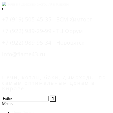
+7 (919) 505-45-35 - БСМ Химторг
+7 (922) 989-29-99 - ТЦ Форум
+7 (922) 989-95-34 - Нововятск
info@flame43.ru
Печи, котлы, баки, дымоходы- по
самым оптимальным ценам в
Кирове
Меню
Печи Дионис