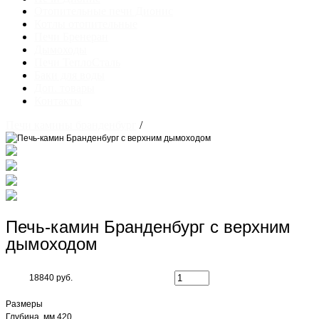
Отопительные печи Дионис
Котлы отопительные
Печи Бренеран
Дымоходы
Печи ТеплоСталь
Баки для воды
Доп. товары
Контакты
Печи камины бранденбург
/
Печь-камин Бранденбург с верхним
дымоходом
18840 руб.
Размеры
Глубина, мм 420