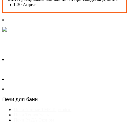
с 1-30 Апреля.
Печи для бани
Печи банные TMF Термофор
Печи ТеплоСталь
Печи РАДА Эконом