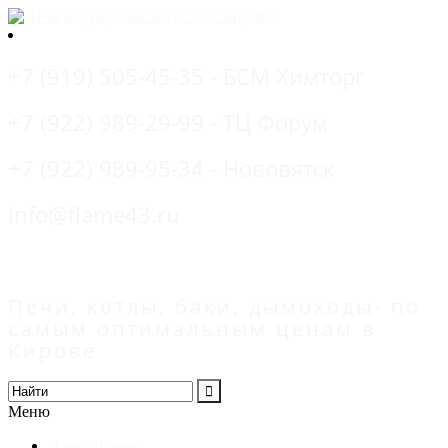
+7 (919) 505-45-35 - БСМ Химторг
+7 (922) 989-29-99 - ТЦ Форум
+7 (922) 989-95-34 - Нововятск
info@flame43.ru
Печи, котлы, баки, дымоходы- по
самым оптимальным ценам в
Кирове
Меню
Печи Дионис