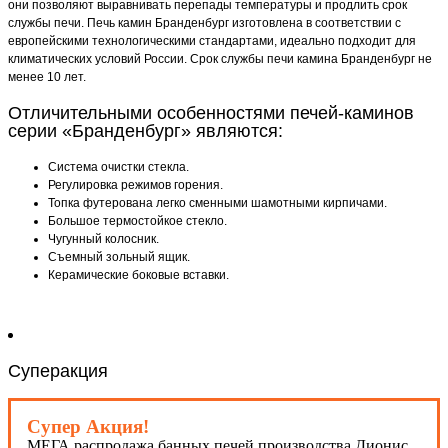
они позволяют выравнивать перепады температуры и продлить срок
службы печи. Печь камин Бранденбург изготовлена в соответствии с
европейскими технологическими стандартами, идеально подходит для
климатических условий России. Срок службы печи камина Бранденбург не
менее 10 лет.
Отличительными особенностями печей-каминов
серии «Бранденбург» являются:
Система очистки стекла.
Регулировка режимов горения.
Топка футерована легко сменными шамотными кирпичами.
Большое термостойкое стекло.
Чугунный колосник.
Съемный зольный ящик.
Керамические боковые вставки.
Суперакция
Супер Акция!
МЕГА распродажа банных печей производства Дионис