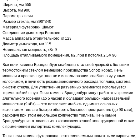
Ширина, мм 555
Высота, мм 900
Параметры печи
Размер стекла, мм 390*340
Материал футеровки Шамот
Соединение дымохода Верхнее
Масса аппарата отопительного, кг 123
Диаметр дымохода, мм 115
Номинальная мощность, кВт 9
Площадь отапливаемого помещения, м2, при h потолка 2,5м 90
Все печи-камины Бранденбург снабжены стальной дверкой с большим
термостойким стеклом немецкого производства Schott Robax. Печь
мощная и простая в установке и использовании, снабжена чугунным
колосником, в печи есть режим экономичного расхода топлива, система
очистки стекла. Для уплотнения разъемных элементов используется
термостойкий шнур. Печи-камины Бранденбург могут работать в режиме
длительного горения (до 5 часов) и обладают большой нагревательной
мощностью (9 кВт) — это позволяет им быть одним из основных
источником тепла и быстро обогреть большое пространство (до 90 кв.м),
расходуя при этом небольшое количество топлива. Печь камин
Бранденбург изготовлена из высококачественной конструкционной стали,
с применением импортных комплектующих.
Топка печи камина футерована легко сменяемыми шамотными кирпичами,