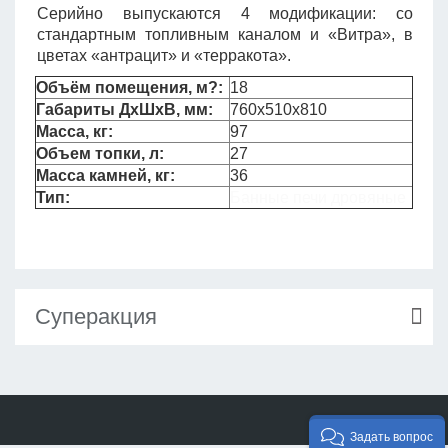
Серийно выпускаются 4 модификации: со
стандартным топливным каналом и «Витра», в
цветах «антрацит» и «терракота».
Объём помещения, м?:
18
Габариты ДxШxВ, мм:
760х510х810
Масса, кг:
97
Объем топки, л:
27
Масса камней, кг:
36
Тип:
Банные печи дровяные
Суперакция
Задать вопрос