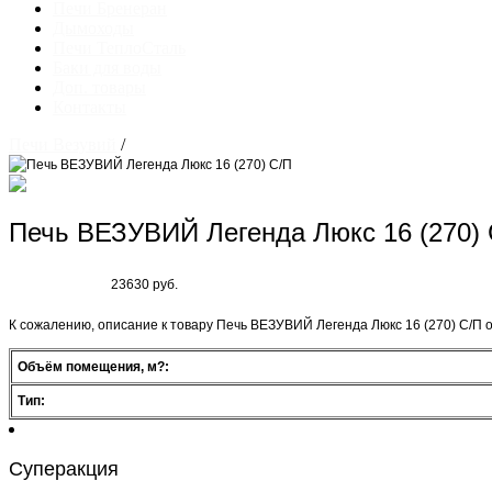
Печи Бренеран
Дымоходы
Печи ТеплоСталь
Баки для воды
Доп. товары
Контакты
Печи Везувий
/
Печь ВЕЗУВИЙ Легенда Люкс 16 (270) 
23630 руб.
К сожалению, описание к товару Печь ВЕЗУВИЙ Легенда Люкс 16 (270) С/П о
Объём помещения, м?:
Тип:
Суперакция