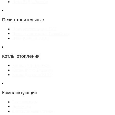
Печи РАДА Эконом
Печи отопительные
Печи отопительные TMF
Печи отопительные ТеплоСталь
Печи-Камины УЗПО
Котлы отопления
Котлы TMF Термофор
Котлы Купер Теплодар
Котлы Добрыня УЗПО
Комплектующие
Баки для воды
Дымоходы
Сопутствующие товары