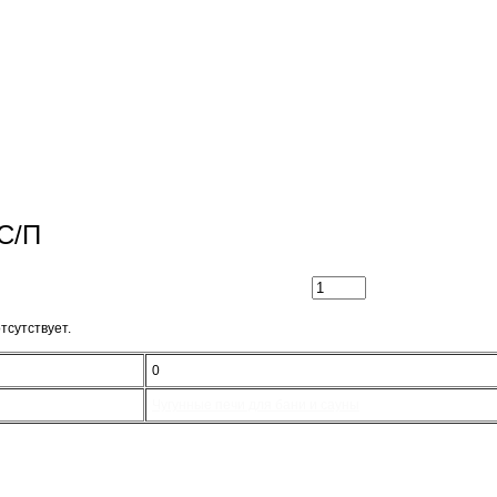
С/П
тсутствует.
0
Чугунные печи для бани и сауны