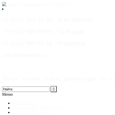
+7 (919) 505-45-35 - БСМ Химторг
+7 (922) 989-29-99 - ТЦ Форум
+7 (922) 989-95-34 - Нововятск
info@flame43.ru
Печи, котлы, баки, дымоходы- по
Меню
Печи Дионис
Отопительные печи Дионис
Котлы отопительные