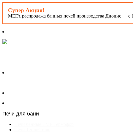
Супер Акция!
МЕГА распродажа банных печей производства Дионис с 1
Печи для бани
Печи банные TMF Термофор
Печи ТеплоСталь