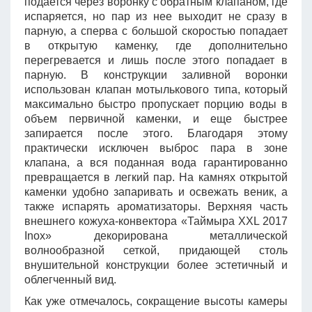
подается через воронку с обратным клапаном, где
испаряется, но пар из нее выходит не сразу в
парную, а сперва с большой скоростью попадает
в открытую каменку, где дополнительно
перегревается и лишь после этого попадает в
парную. В конструкции заливной воронки
использован клапан мотылькового типа, который
максимально быстро пропускает порцию воды в
объем первичной каменки, и еще быстрее
запирается после этого. Благодаря этому
практически исключен выброс пара в зоне
клапана, а вся поданная вода гарантированно
превращается в легкий пар. На камнях открытой
каменки удобно запаривать и освежать веник, а
также испарять ароматизаторы. Верхняя часть
внешнего кожуха-конвектора «Таймыра XXL 2017
Inox» декорирована металлической
волнообразной сеткой, придающей столь
внушительной конструкции более эстетичный и
облегченный вид.
Как уже отмечалось, сокращение высоты камеры