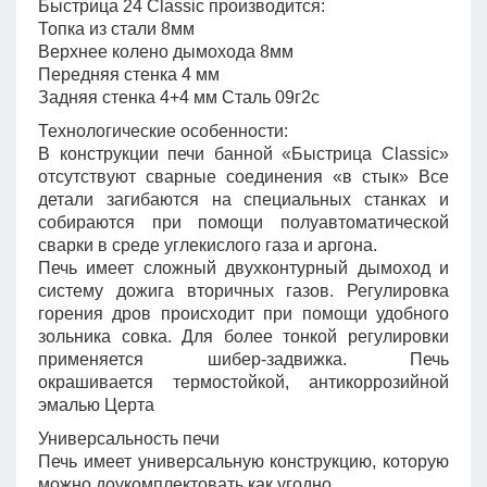
Быстрица 24 Сlassic производится:
Топка из стали 8мм
Верхнее колено дымохода 8мм
Передняя стенка 4 мм
Задняя стенка 4+4 мм Сталь 09г2с
Технологические особенности:
В конструкции печи банной «Быстрица Сlassic»
отсутствуют сварные соединения «в стык» Все
детали загибаются на специальных станках и
собираются при помощи полуавтоматической
сварки в среде углекислого газа и аргона.
Печь имеет сложный двухконтурный дымоход и
систему дожига вторичных газов. Регулировка
горения дров происходит при помощи удобного
зольника совка. Для более тонкой регулировки
применяется шибер-задвижка. Печь
окрашивается термостойкой, антикоррозийной
эмалью Церта
Универсальность печи
Печь имеет универсальную конструкцию, которую
можно доукомплектовать как угодно