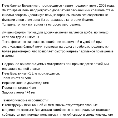
Печь банная Емельяныч, производится нашим предприятием с 2008 года.
За это время печь неоднократно дорабатывалась нашими специалистами
с целью собрать идеальную печь, которая бы имела все современные
функции и при этом цена бы оставалась в категории бюджет.
Толщина топки и материал из которого изготовлена
Лучшей формой топки, для дровяных печей является труба, но только
если эта труба НОВАЯ!!!
Такая форма топки является наиболее практичной и удобной при
эксплуатации банной печи, тепловая нагрузка в трубе распределяется
более равномерно, что позволяет быстро нагреть парильное помещение
и камни.
Подробнее об используемых материалах при производстве печей, мы
описали в данной статье
Печь Емельяныч -1 Lite производится:
Топка из стали 5мм
Верхнее колено дымохода 6мм
Передняя стенка 4 мм
Задняя стенка 4+4 мм
Технологические особенности:
В конструкции печи банной «Емельяныч» отсутствуют сварные
соединения «в стык» Все детали загибаются на специальных станках и
собираются при помощи полуавтоматической сварки в среде углекислого