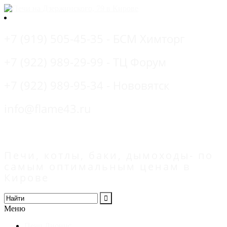
+7 (919) 505-45-35 - БСМ Химторг
+7 (922) 989-29-99 - ТЦ Форум
+7 (922) 989-95-34 - Нововятск
info@flame43.ru
Печи, котлы, баки, дымоходы- по
самым оптимальным ценам в
Кирове
Меню
Печи Дионис