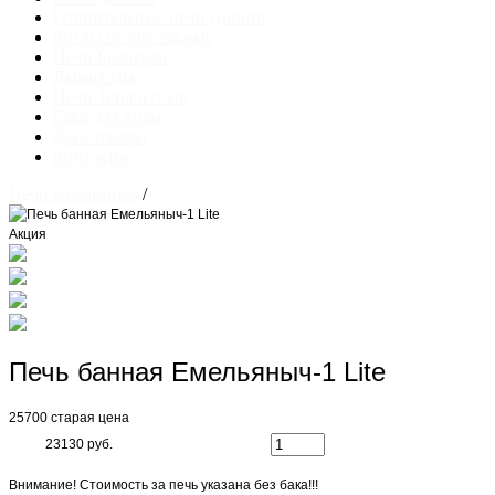
Отопительные печи Дионис
Котлы отопительные
Печи Бренеран
Дымоходы
Печи ТеплоСталь
Баки для воды
Доп. товары
Контакты
Печи Емельяныч
/
Акция
Печь банная Емельяныч-1 Lite
25700
старая цена
23130 руб.
Внимание! Стоимость за печь указана без бака!!!