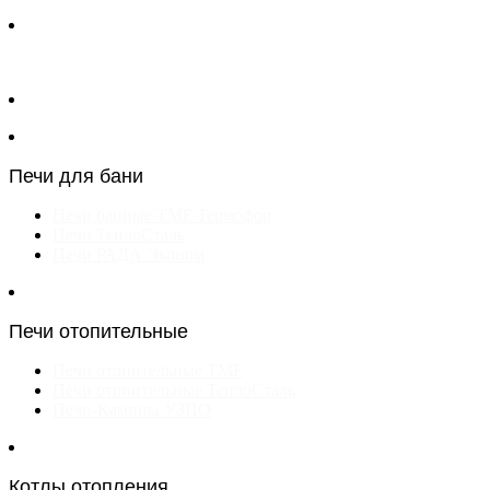
Печи для бани
Печи банные TMF Термофор
Печи ТеплоСталь
Печи РАДА Эконом
Печи отопительные
Печи отопительные TMF
Печи отопительные ТеплоСталь
Печи-Камины УЗПО
Котлы отопления