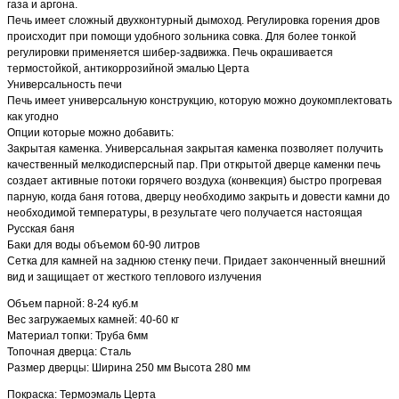
газа и аргона.
Печь имеет сложный двухконтурный дымоход. Регулировка горения дров
происходит при помощи удобного зольника совка. Для более тонкой
регулировки применяется шибер-задвижка. Печь окрашивается
термостойкой, антикоррозийной эмалью Церта
Универсальность печи
Печь имеет универсальную конструкцию, которую можно доукомплектовать
как угодно
Опции которые можно добавить:
Закрытая каменка. Универсальная закрытая каменка позволяет получить
качественный мелкодисперсный пар. При открытой дверце каменки печь
создает активные потоки горячего воздуха (конвекция) быстро прогревая
парную, когда баня готова, дверцу необходимо закрыть и довести камни до
необходимой температуры, в результате чего получается настоящая
Русская баня
Баки для воды объемом 60-90 литров
Сетка для камней на заднюю стенку печи. Придает законченный внешний
вид и защищает от жесткого теплового излучения
Объем парной: 8-24 куб.м
Вес загружаемых камней: 40-60 кг
Материал топки: Труба 6мм
Топочная дверца: Сталь
Размер дверцы: Ширина 250 мм Высота 280 мм
Покраска: Термоэмаль Церта