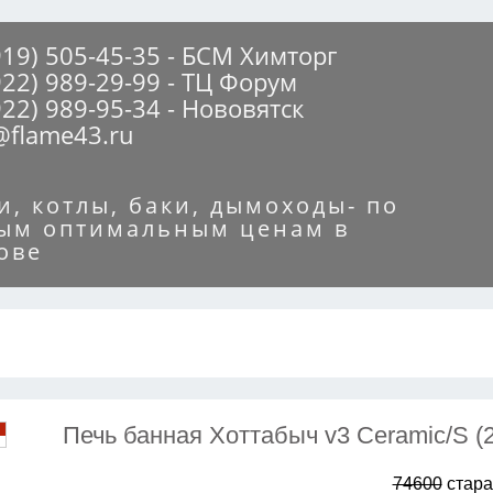
919) 505-45-35 - БСМ Химторг
922) 989-29-99 - ТЦ Форум
922) 989-95-34 - Нововятск
@flame43.ru
и, котлы, баки, дымоходы- по
ым оптимальным ценам в
ове
Печь банная Хоттабыч v3 Сeramic/S (
74600
стара