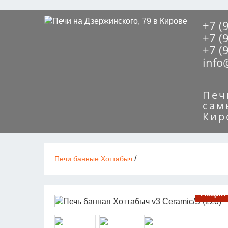
+7 (
+7 (
+7 (
info
Печ
сам
Кир
/
Печи банные Хоттабыч
Акция