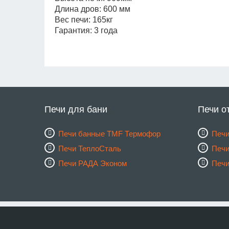
Длина дров: 600 мм
Вес печи: 165кг
Гарантия: 3 года
Печи для бани
Печи о
Печи банные TMF Термофор
Печи
Печи ТеплоСталь
Печи
Печи РАДА Эконом
Печ