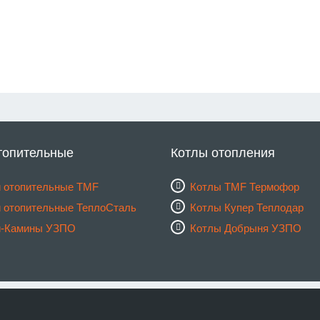
топительные
Котлы отопления
 отопительные TMF
Котлы TMF Термофор
 отопительные ТеплоСталь
Котлы Купер Теплодар
и-Камины УЗПО
Котлы Добрыня УЗПО