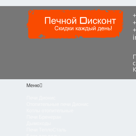
+
Меню
Печи Дионис
Отопительные печи Дионис
Котлы отопительные
Печи Бренеран
Дымоходы
Печи ТеплоСталь