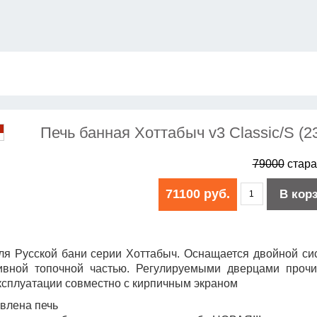
Печь банная Хоттабыч v3 Сlassic/S (2
79000
стара
71100 руб.
В кор
для Русской бани серии Хоттабыч. Оснащается двойной си
ивной топочной частью. Регулируемыми дверцами прочи
эксплуатации совместно с кирпичным экраном
овлена печь