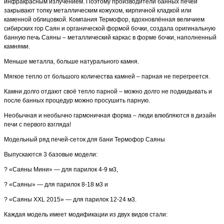
инфракрасным излучением. Поэтому производители банных печей
закрывают топку металлическим кожухом, кирпичной кладкой или
каменной облицовкой. Компания Термофор, вдохновлённая величием
сибирских гор Саян и органической формой бочки, создала оригинальную
банную печь Саяны – металлический каркас в форме бочки, наполненный
камнями.
Меньше металла, больше натурального камня.
Мягкое тепло от большого количества камней – парная не перегреется.
Камни долго отдают своё тепло парной – можно долго не подкидывать и
после банных процедур можно просушить парную.
Необычная и необычно гармоничная форма – люди влюбляются в дизайн
печи с первого взгляда!
Модельный ряд печей-сеток для бани Термофор Саяны
Выпускаются 3 базовые модели:
? «Саяны Мини» — для парилок 4-9 м3,
? «Саяны» — для парилок 8-18 м3 и
? «Саяны XXL 2015» — для парилок 12-24 м3.
Каждая модель имеет модификации из двух видов стали: