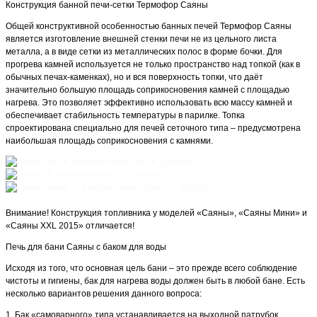
Конструкция банной печи-сетки Термофор Саяны
Общей конструктивной особенностью банных печей Термофор Саяны
является изготовление внешней стенки печи не из цельного листа
металла, а в виде сетки из металлических полос в форме бочки. Для
прогрева камней используется не только пространство над топкой (как в
обычных печах-каменках), но и вся поверхность топки, что даёт
значительно большую площадь соприкосновения камней с площадью
нагрева. Это позволяет эффективно использовать всю массу камней и
обеспечивает стабильность температуры в парилке. Топка
спроектирована специально для печей сеточного типа – предусмотрена
наибольшая площадь соприкосновения с камнями.
саяны_xxl_в_разрезе
саяны_в_разрезе
саяны_мини_в_разрезе
Внимание! Конструкция топливника у моделей «Саяны», «Саяны Мини» и
«Саяны XXL 2015» отличается!
Печь для бани Саяны с баком для воды
Исходя из того, что основная цель бани – это прежде всего соблюдение
чистоты и гигиены, бак для нагрева воды должен быть в любой бане. Есть
несколько вариантов решения данного вопроса:
1. Бак «самоварного» типа устанавливается на выходной патрубок