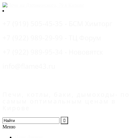
+7 (919) 505-45-35 - БСМ Химторг
+7 (922) 989-29-99 - ТЦ Форум
+7 (922) 989-95-34 - Нововятск
info@flame43.ru
Печи, котлы, баки, дымоходы- по
самым оптимальным ценам в
Кирове
Меню
Печи Дионис