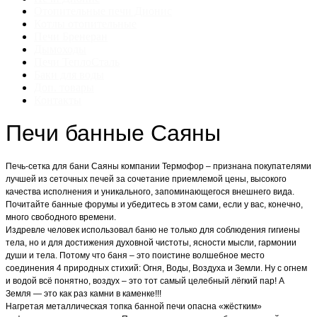
Отопительные печи Дионис
Котлы отопительные
Печи Бренеран
Дымоходы
Печи ТеплоСталь
Баки для воды
Доп. товары
Контакты
Печи банные Саяны
Печь-сетка для бани Саяны компании Термофор – признана покупателями
лучшей из сеточных печей за сочетание приемлемой цены, высокого
качества исполнения и уникального, запоминающегося внешнего вида.
Почитайте банные форумы и убедитесь в этом сами, если у вас, конечно,
много свободного времени.
Издревле человек использовал баню не только для соблюдения гигиены
тела, но и для достижения духовной чистоты, ясности мысли, гармонии
души и тела. Потому что баня – это поистине волшебное место
соединения 4 природных стихий: Огня, Воды, Воздуха и Земли. Ну с огнем
и водой всё понятно, воздух – это тот самый целебный лёгкий пар! А
Земля — это как раз камни в каменке!!!
Нагретая металлическая топка банной печи опасна «жёстким»