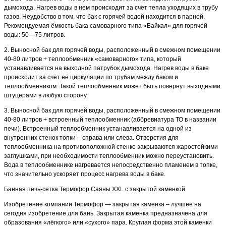
дымохода. Нагрев воды в нем происходит за счёт тепла уходящих в трубу
газов. Неудобство в том, что бак с горячей водой находится в парной.
Рекомендуемая ёмкость бака самоварного типа «Байкал» для горячей
воды: 50—75 литров.
2. Выносной бак для горячей воды, расположенный в смежном помещении
40-80 литров + теплообменник «самоварного» типа, который
устанавливается на выходной патрубок дымохода. Нагрев воды в баке
происходит за счёт её циркуляции по трубам между баком и
теплообменником. Такой теплообменник может быть повернут выходными
штуцерами в любую сторону.
3. Выносной бак для горячей воды, расположенный в смежном помещении
40-80 литров + встроенный теплообменник (аббревиатура ТО в названии
печи). Встроенный теплообменник устанавливается на одной из
внутренних стенок топки – справа или слева. Отверстия для
теплообменника на противоположной стенке закрываются жаростойкими
заглушками, при необходимости теплообменник можно переустановить.
Вода в теплообменнике нагревается непосредственно пламенем в топке,
что значительно ускоряет процесс нагрева воды в баке.
Банная печь-сетка Термофор Саяны XXL с закрытой каменкой
Изобретение компании Термофор — закрытая каменка – лучшее на
сегодня изобретение для бань. Закрытая каменка предназначена для
образования «лёгкого» или «сухого» пара. Круглая форма этой каменки