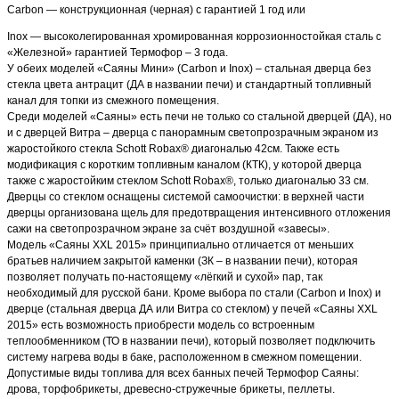
Carbon — конструкционная (черная) с гарантией 1 год или
Inox — высоколегированная хромированная коррозионностойкая сталь с
«Железной» гарантией Термофор – 3 года.
У обеих моделей «Саяны Мини» (Carbon и Inox) – стальная дверца без
стекла цвета антрацит (ДА в названии печи) и стандартный топливный
канал для топки из смежного помещения.
Среди моделей «Саяны» есть печи не только со стальной дверцей (ДА), но
и с дверцей Витра – дверца с панорамным светопрозрачным экраном из
жаростойкого стекла Schott Robax® диагональю 42см. Также есть
модификация с коротким топливным каналом (КТК), у которой дверца
также с жаростойким стеклом Schott Robax®, только диагональю 33 см.
Дверцы со стеклом оснащены системой самоочистки: в верхней части
дверцы организована щель для предотвращения интенсивного отложения
сажи на светопрозрачном экране за счёт воздушной «завесы».
Модель «Саяны XXL 2015» принципиально отличается от меньших
братьев наличием закрытой каменки (ЗК – в названии печи), которая
позволяет получать по-настоящему «лёгкий и сухой» пар, так
необходимый для русской бани. Кроме выбора по стали (Carbon и Inox) и
дверце (стальная дверца ДА или Витра со стеклом) у печей «Саяны XXL
2015» есть возможность приобрести модель со встроенным
теплообменником (ТО в названии печи), который позволяет подключить
систему нагрева воды в баке, расположенном в смежном помещении.
Допустимые виды топлива для всех банных печей Термофор Саяны:
дрова, торфобрикеты, древесно-стружечные брикеты, пеллеты.