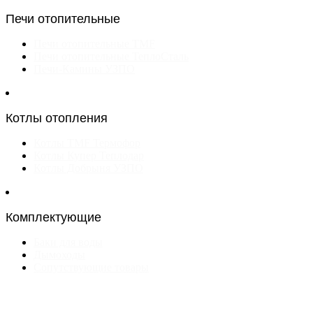
Печи отопительные
Печи отопительные TMF
Печи отопительные ТеплоСталь
Печи-Камины УЗПО
Котлы отопления
Котлы TMF Термофор
Котлы Купер Теплодар
Котлы Добрыня УЗПО
Комплектующие
Баки для воды
Дымоходы
Сопутствующие товары