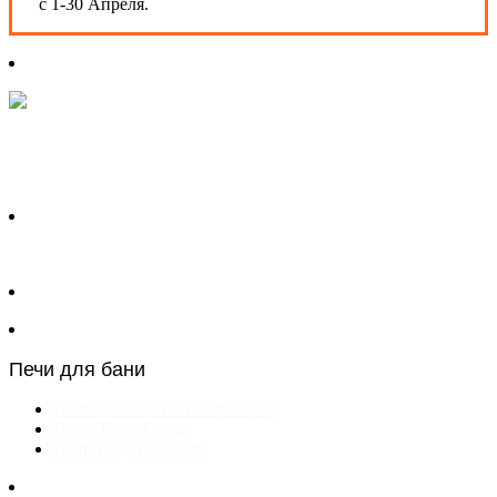
с 1-30 Апреля.
Печи для бани
Печи банные TMF Термофор
Печи ТеплоСталь
Печи РАДА Эконом