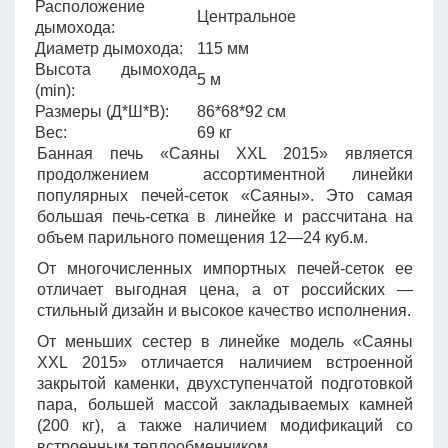
Расположение
Центральное
дымохода:
Диаметр дымохода:
115 мм
Высота дымохода
5 м
(min):
Размеры (Д*Ш*В):
86*68*92 см
Вес:
69 кг
Банная печь «Саяны XXL 2015» является
продолжением ассортиментной линейки
популярных печей-сеток «Саяны». Это самая
большая печь-сетка в линейке и рассчитана на
объем парильного помещения 12—24 куб.м.
От многочисленных импортных печей-сеток ее
отличает выгодная цена, а от российских —
стильный дизайн и высокое качество исполнения.
От меньших сестер в линейке модель «Саяны
XXL 2015» отличается наличием встроенной
закрытой каменки, двухступенчатой подготовкой
пара, большей массой закладываемых камней
(200 кг), а также наличием модификаций со
встроенным теплообменником.