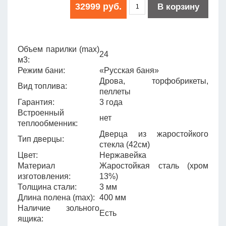
32999 руб.
В корзину
Объем парилки (max)
24
м3:
Режим бани:
«Русская баня»
Дрова, торфобрикеты,
Вид топлива:
пеллеты
Гарантия:
3 года
Встроенный
нет
теплообменник:
Дверца из жаростойкого
Тип дверцы:
стекла (42см)
Цвет:
Нержавейка
Материал
Жаростойкая сталь (хром
изготовления:
13%)
Толщина стали:
3 мм
Длина полена (max):
400 мм
Наличие зольного
Есть
ящика: